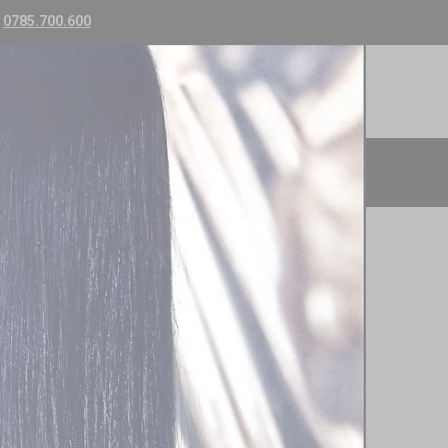
a
0785.700.600
0 PRODUS(E) - 0RON
EXTENSII SINTETIC
SALOANE SI COLABORARI
sii nanoring GAMA SILVER
eaza de catre o persoana specializata, se pot refolosi