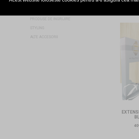
ACCESORII PENTRU PAR
40
PERII COAFAT
PRODUSE DE INGRIJIRE
STYLING
ALTE ACCESORII
EXTENSI
B
40