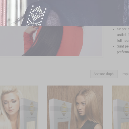
Inelele
Extensi
prinder
1gr /su
Set de 
Se pot 
astfel:
full he
Sunt pe
preferi
Sortare după: