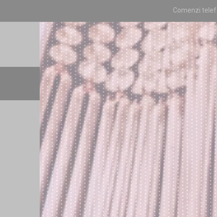
Comenzi telef
EXTENSII PAR NA
COLECTIA SILVER
NANORING PAR NATURAL
NAN
Colectia BRONZE
CLIP-ON PAR NATURAL BRONZ
MICRORING PAR NATURAL BRONZ
CHERATINA PAR NATURAL BRONZ
TRESE DE PAR NATURAL BRONZ