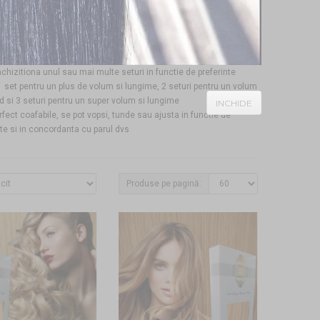
 se achiziționează separat
ile cu nanoring sunt rezultatul imbunatatirii sistemului de
e al extensiilor cu microring
vita
50 de suvite
achizitiona unul sau mai multe seturi in functie de preferinte
 1 set pentru un plus de volum si lungime, 2 seturi pentru un volum
ad si 3 seturi pentru un super volum si lungime
INCHIDE
rfect coafabile, se pot vopsi, tunde sau ajusta in functie de
nte si in concordanta cu parul dvs
Produse pe pagină: