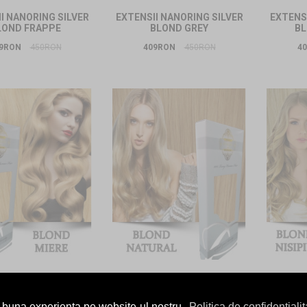
I NANORING SILVER
EXTENSII NANORING SILVER
EXTENSI
LOND FRAPPE
BLOND GREY
BL
9RON
450RON
409RON
450RON
4
I NANORING SILVER
EXTENSII NANORING SILVER
EXTENSI
LOND MIERE
BLOND NATURAL
B
i buna experienta pe website-ul nostru.
Politica de confidentialit