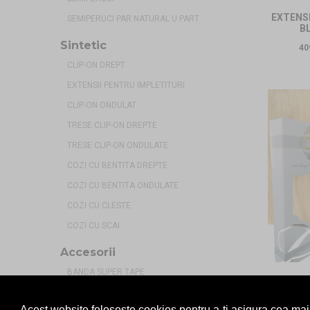
EXTENSI
SEMIPERUCI PAR NATURAL U PART
B
Sintetic
40
CLIP-ON DREPT
EXTENSII PENTRU IMPLETITURI
CLIP-ON ONDULAT
TRESE CLIP-ON DREPTE
TRESE CLIP-ON ONDULATE
COZI CU BENTITA DREPTE
COZI CU BENTITA ONDULATE
COZI CU CLESTE
COZI CU SCAI
Accesorii
BANDA SUPER TAPE
EXTENSI
ACCESORII PENTRU EXTENSII
B
Acest website foloseste cookies pentru a-ti asigura cea ma