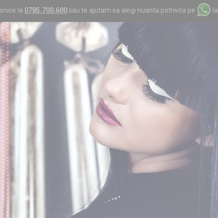
onice la
0785.700.600
sau te ajutam sa alegi nuanta potrivita pe
l
Contul meu
Coşul meu
Comandă
TURAL
COLECTII BYMILANO
PERUCI
ACCESORII
 SILVER
ORING PAR NATURAL SILVER
;
Exten
Se mont