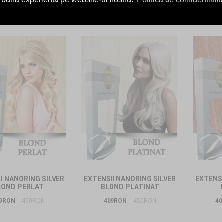
9RON
450RON
409RON
450RON
4
I NANORING SILVER
EXTENSII NANORING SILVER
EXTENSI
LOND PERLAT
BLOND PLATINAT
9RON
450RON
409RON
450RON
4