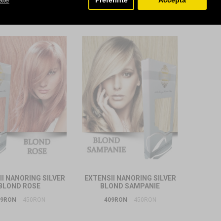
Preferinte
Accepta
09RON
450RON
409RON
450RON
I NANORING SILVER
EXTENSII NANORING SILVER
BLOND ROSE
BLOND SAMPANIE
09RON
450RON
409RON
450RON