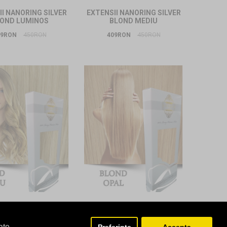
I NANORING SILVER
EXTENSII NANORING SILVER
OND LUMINOS
BLOND MEDIU
09RON
450RON
409RON
450RON
I NANORING SILVER
EXTENSII NANORING SILVER
LOND NISIPIU
BLOND OPAL
ate