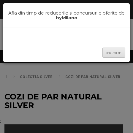
Comenzi telefonice la
0785.700.600
sau te ajutam sa alegi nuanta
potrivita pe
la
0785.700.600
Afla din timp de reducerile si concursurile oferite de
byMilano
INCHIDE
Produse
COLECTIA SILVER
COZI DE PAR NATURAL SILVER
COZI DE PAR NATURAL
SILVER
;