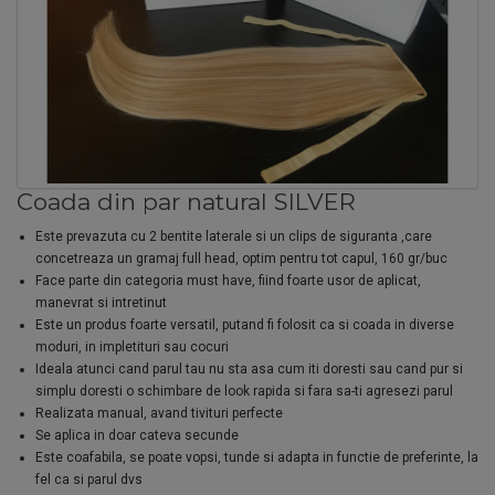
Coada din par natural SILVER
Este prevazuta cu 2 bentite laterale si un clips de siguranta ,care
concetreaza un gramaj full head, optim pentru tot capul, 160 gr/buc
Face parte din categoria must have, fiind foarte usor de aplicat,
manevrat si intretinut
Este un produs foarte versatil, putand fi folosit ca si coada in diverse
moduri, in impletituri sau cocuri
Ideala atunci cand parul tau nu sta asa cum iti doresti sau cand pur si
simplu doresti o schimbare de look rapida si fara sa-ti agresezi parul
Realizata manual, avand tivituri perfecte
Se aplica in doar cateva secunde
Este coafabila, se poate vopsi, tunde si adapta in functie de preferinte, la
fel ca si parul dvs