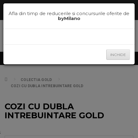
Comenzi telefonice la
0785.700.600
sau te ajutam sa alegi nuanta
potrivita pe
la
0785.700.600
Afla din timp de reducerile si concursurile oferite de
byMilano
INCHIDE
Produse
COLECTIA GOLD
COZI CU DUBLA INTREBUINTARE GOLD
COZI CU DUBLA
INTREBUINTARE GOLD
;