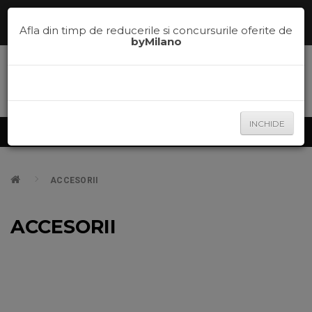
Comenzi telefonice la
0785.700.600
sau te ajutam sa alegi nuanta
potrivita pe
la
0785.700.600
Afla din timp de reducerile si concursurile oferite de
byMilano
INCHIDE
Produse
ACCESORII
ACCESORII