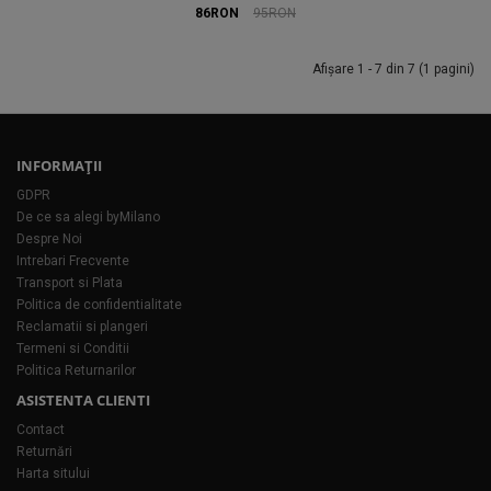
86RON
95RON
Afişare 1 - 7 din 7 (1 pagini)
INFORMAŢII
GDPR
De ce sa alegi byMilano
Despre Noi
Intrebari Frecvente
Transport si Plata
Politica de confidentialitate
Reclamatii si plangeri
Termeni si Conditii
Politica Returnarilor
ASISTENTA CLIENTI
Contact
Returnări
Harta sitului