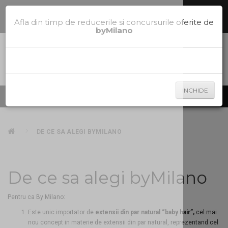
Comenzi telefonice la
0785.700.600
sau te ajutam sa alegi nuanta
potrivita pe
la
0785.700.600
Afla din timp de reducerile si concursurile oferite de
byMilano
INCHIDE
Produse
DE CE SA ALEGI BYMILANO
De ce sa alegi byMilano
Pentru ca By Milano:
Este unic importator de
extensii din par natural “baby hair”,
cel mai
nou concept in materie de extensii din par natural, reprezentand cel