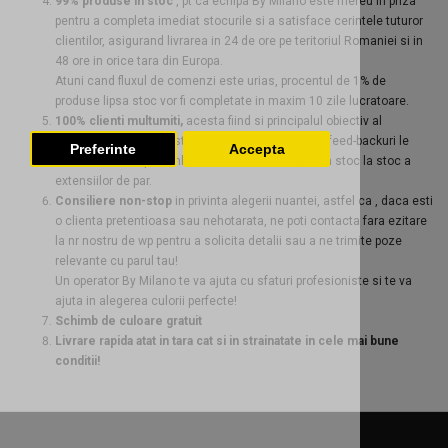
99% produse in stoc
, pt ca echipa By Milano este mereu in priza
pentru a completa imediat stocurile si a satisface cerintele tuturor
clientilor, asigurand livrarea in 24 de ore pe teritoriul Romaniei si in
48 ore in orice tara din Europa.
Atuni cand fluxul de comenzi este urias, procentul de 1% de
produse lipsa stoc vor fi completate in maxim 10 zile lucratoare.
100% clienti multumiti,
acesta fiind si principalul obiectiv al
companieiEchipa noastra valorifica absolut toate feed-backuri le
Preferinte
Accepta
clientilor nostri, prin imbunatatirea continua , de la stoc la stoc a
extensiilor de par.
Consiliere non-stop
in privinta alegerii nuantei, astfel ca , daca esti
o clienta pretentioasa sau nehotarata, ne poti contacta fara ezitare
la nr nostru de wp pentru a solicita detalii sau a ne trimite poze
relevante cu parul tau!
Un operator By Milano te va ajuta cu sfaturi profesioniste si te va
ajuta in alegerea culorii perfecte!
Schimb de culoare gratuit
Livrare rapida atat in tara cat si in strainatate in cele mai bune
conditii!