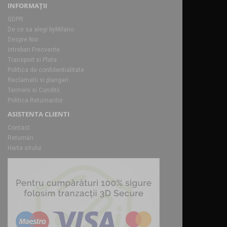
INFORMAŢII
GDPR
De ce sa alegi byMilano
Despre Noi
Intrebari Frecvente
Transport si Plata
Politica de confidentialitate
Reclamatii si plangeri
Termeni si Conditii
Politica Returnarilor
ASISTENTA CLIENTI
Contact
Returnări
Harta sitului