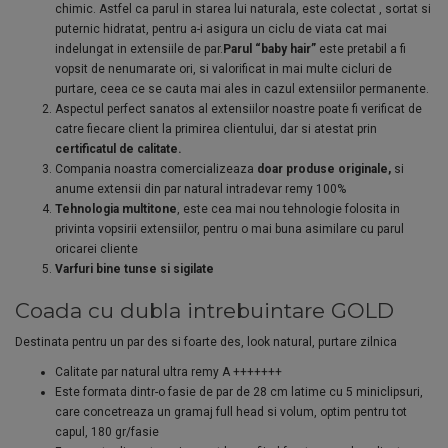
chimic. Astfel ca parul in starea lui naturala, este colectat , sortat si
puternic hidratat, pentru a-i asigura un ciclu de viata cat mai
indelungat in extensiile de par.
Parul “baby hair”
este pretabil a fi
vopsit de nenumarate ori, si valorificat in mai multe cicluri de
purtare, ceea ce se cauta mai ales in cazul extensiilor permanente.
Aspectul perfect sanatos al extensiilor noastre poate fi verificat de
catre fiecare client la primirea clientului, dar si atestat prin
certificatul de calitate.
Compania noastra comercializeaza
doar produse originale,
si
anume extensii din par natural intradevar remy 100%
Tehnologia multitone
, este cea mai nou tehnologie folosita in
privinta vopsirii extensiilor, pentru o mai buna asimilare cu parul
oricarei cliente
Varfuri bine tunse si sigilate
Coada cu dubla intrebuintare GOLD
Destinata pentru un par des si foarte des, look natural, purtare zilnica
Calitate par natural ultra remy A +++++++
Este formata dintr-o fasie de par de 28 cm latime cu 5 miniclipsuri,
care concetreaza un gramaj full head si volum, optim pentru tot
capul, 180 gr/fasie