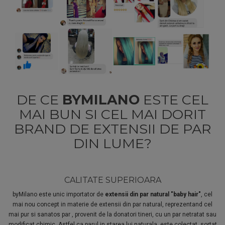
DE CE
BYMILANO
ESTE CEL
MAI BUN SI CEL MAI DORIT
BRAND DE EXTENSII DE PAR
DIN LUME?
CALITATE SUPERIOARA
byMilano este unic importator de
extensii din par natural "baby hair"
, cel
mai nou concept in materie de extensii din par natural, reprezentand cel
mai pur si sanatos par , provenit de la donatori tineri, cu un par netratat sau
modificat chimic. Astfel ca parul in starea lui naturala, este colectat, sortat