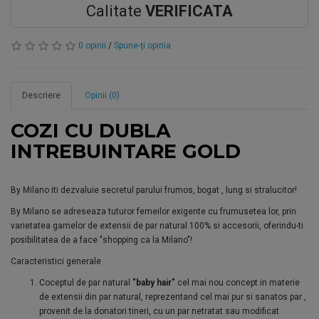
Calitate
VERIFICATA
0 opinii
/
Spune-ţi opinia
Descriere
Opinii (0)
COZI CU DUBLA
INTREBUINTARE GOLD
By Milano iti dezvaluie secretul parului frumos, bogat , lung si stralucitor!
By Milano se adreseaza tuturor femeilor exigente cu frumusetea lor, prin
varietatea gamelor de extensii de par natural 100% si accesorii, oferindu-ti
posibilitatea de a face "shopping ca la Milano"!
Caracteristici generale
Coceptul de par natural
"baby hair"
cel mai nou concept in materie
de extensii din par natural, reprezentand cel mai pur si sanatos par ,
provenit de la donatori tineri, cu un par netratat sau modificat