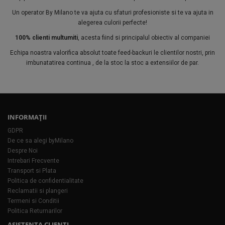
Un operator By Milano te va ajuta cu sfaturi profesioniste si te va ajuta in
alegerea culorii perfecte!
100% clienti multumiti
, acesta fiind si principalul obiectiv al companiei
Echipa noastra valorifica absolut toate feed-backuri le clientilor nostri, prin
imbunatatirea continua , de la stoc la stoc a extensiilor de par.
INFORMAŢII
GDPR
De ce sa alegi byMilano
Despre Noi
Intrebari Frecvente
Transport si Plata
Politica de confidentialitate
Reclamatii si plangeri
Termeni si Conditii
Politica Returnarilor
ASISTENTA CLIENTI