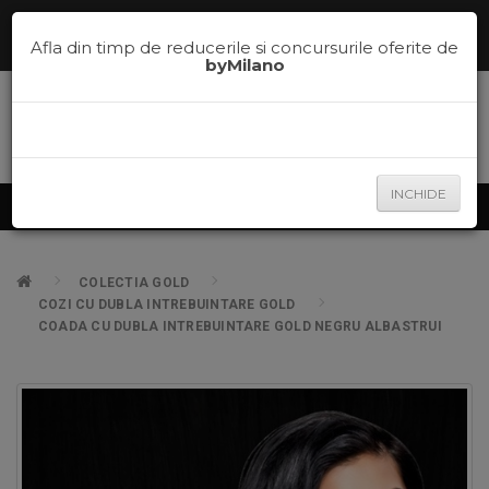
Comenzi telefonice la
0785.700.600
sau te ajutam sa alegi nuanta
potrivita pe
la
0785.700.600
Afla din timp de reducerile si concursurile oferite de
byMilano
INCHIDE
Produse
COLECTIA GOLD
COZI CU DUBLA INTREBUINTARE GOLD
COADA CU DUBLA INTREBUINTARE GOLD NEGRU ALBASTRUI