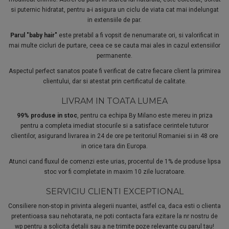
si puternic hidratat, pentru a-i asigura un ciclu de viata cat mai indelungat
in extensiile de par.
Parul "baby hair"
este pretabil a fi vopsit de nenumarate ori, si valorificat in
mai multe cicluri de purtare, ceea ce se cauta mai ales in cazul extensiilor
permanente.
Aspectul perfect sanatos poate fi verificat de catre fiecare client la primirea
clientului, dar si atestat prin certificatul de calitate.
LIVRAM IN TOATA LUMEA
99% produse in stoc
, pentru ca echipa By Milano este mereu in priza
pentru a completa imediat stocurile si a satisface cerintele tuturor
clientilor, asigurand livrarea in 24 de ore pe teritoriul Romaniei si in 48 ore
in orice tara din Europa.
Atunci cand fluxul de comenzi este urias, procentul de 1% de produse lipsa
stoc vor fi completate in maxim 10 zile lucratoare.
SERVICIU CLIENTI EXCEPTIONAL
Consiliere non-stop in privinta alegerii nuantei, astfel ca, daca esti o clienta
pretentioasa sau nehotarata, ne poti contacta fara ezitare la nr nostru de
wp pentru a solicita detalii sau a ne trimite poze relevante cu parul tau!