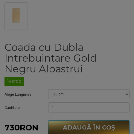
Coada cu Dubla
Intrebuintare Gold
Negru Albastrui
ÎN STOC
Alege Lungimea
Cantitate
730RON
ADAUGĂ ÎN COŞ